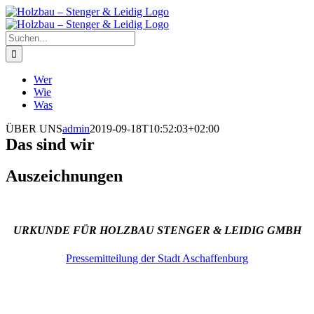
Zum
Inhalt
springen
Suche
nach:
Wer
Wie
Was
ÜBER UNS
admin
2019-09-18T10:52:03+02:00
Das sind wir
Auszeichnungen
URKUNDE FÜR HOLZBAU STENGER & LEIDIG GMBH
Pressemitteilung der Stadt Aschaffenburg